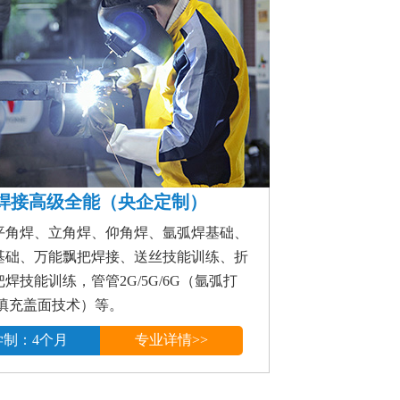
焊接高级全能（央企定制）
平角焊、立角焊、仰角焊、氩弧焊基础、
基础、万能飘把焊接、送丝技能训练、折
焊技能训练，管管2G/5G/6G（氩弧打
把填充盖面技术）等。
学制：4个月
专业详情>>