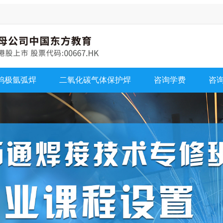
钨极氩弧焊
二氧化碳气体保护焊
咨询学费
咨