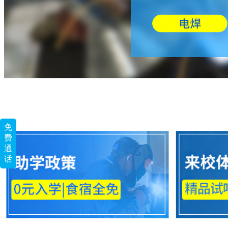
免
费
通
话