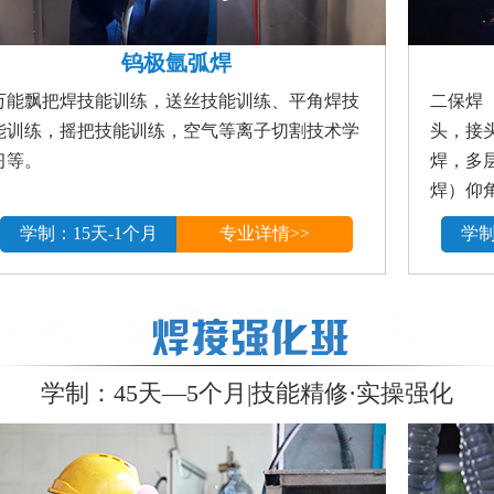
钨极氩弧焊
万能飘把焊技能训练，送丝技能训练、平角焊技
二保焊
能训练，摇把技能训练，空气等离子切割技术学
头，接
习等。
焊，多
焊）仰
学制：15天-1个月
专业详情>>
学制
学制：45天—5个月|技能精修·实操强化